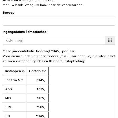
weken na afschrijving contact op
met uw bank. Vraag uw bank naar de voorwaarden.
Beroep
Ingangsdatum lidmaatschap:
Onze jaarcontributie bedraagt
€145,-
per jaar.
Voor nieuwe leden en herintreders (min. 3 jaar geen lid) die later in het
seizoen instappen geldt een flexibele instapkorting:
Instappen in
Contributie
Jan t/m Mrt
€145,-
April
€135,-
Mei
€125,-
Juni
€115,-
Juli
€105,-