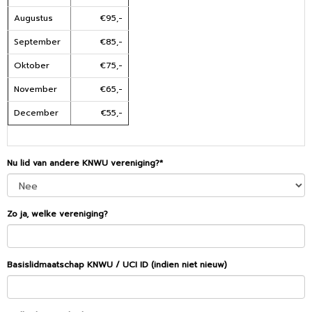
Augustus
€95,-
September
€85,-
Oktober
€75,-
November
€65,-
December
€55,-
Nu lid van andere KNWU vereniging?*
Zo ja, welke vereniging?
Basislidmaatschap KNWU / UCI ID (indien niet nieuw)